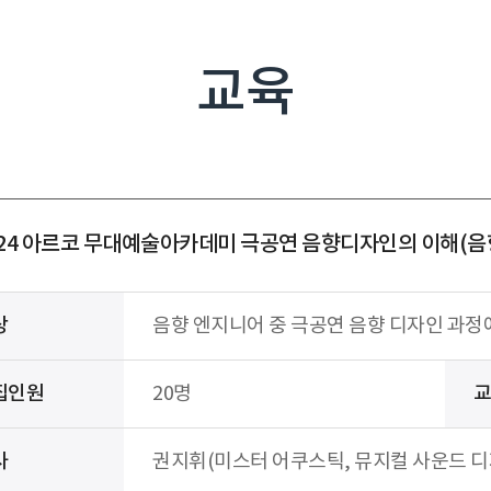
교육
024 아르코 무대예술아카데미 극공연 음향디자인의 이해(음향
상
음향 엔지니어 중 극공연 음향 디자인 과정
집인원
20명
교
사
권지휘(미스터 어쿠스틱, 뮤지컬 사운드 디