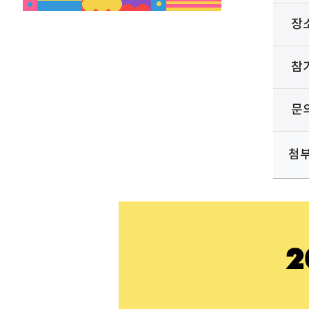
장
참
문
첨