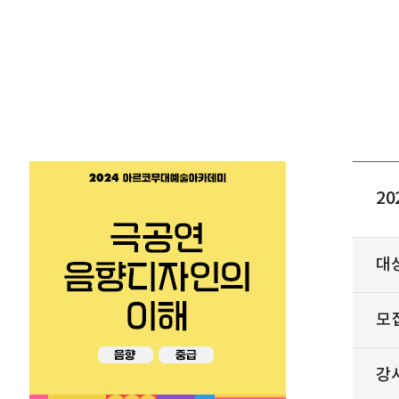
2
대
모
강