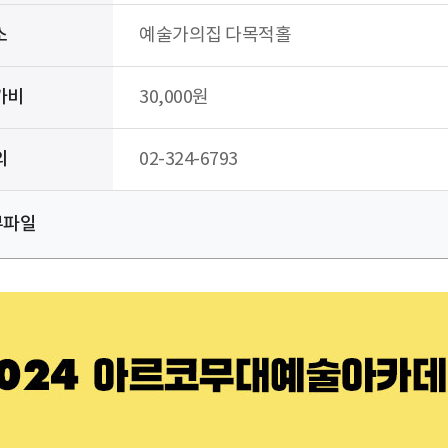
소
예술가의집 다목적홀
가비
30,000원
의
02-324-6793
부파일