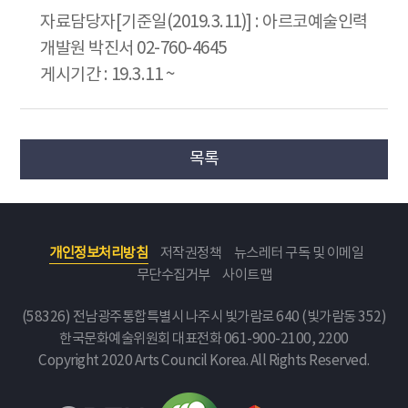
자료담당자[기준일(2019.3.11)] : 아르코예술인력
개발원 박진서 02-760-4645
게시기간 : 19.3.11 ~
목록
개인정보처리방침
저작권정책
뉴스레터 구독 및 이메일
무단수집거부
사이트맵
(58326) 전남광주통합특별시 나주시 빛가람로 640 (빛가람동 352)
한국문화예술위원회
대표전화 061-900-2100, 2200
Copyright 2020 Arts Council Korea. All Rights Reserved.