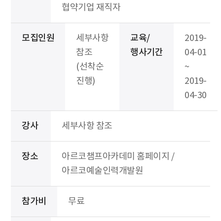
협약기업 재직자
모집인원
세부사항
교육/
2019-
참조
행사기간
04-01
(선착순
~
진행)
2019-
04-30
강사
세부사항 참조
장소
아르코챔프아카데미 홈페이지 /
아르코예술인력개발원
참가비
무료