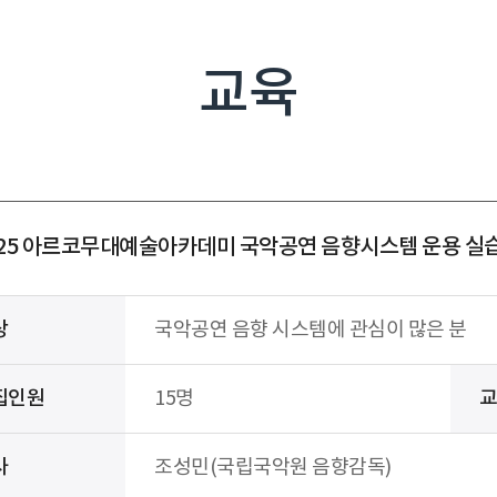
교육
025 아르코무대예술아카데미 국악공연 음향시스템 운용 실습
상
국악공연 음향 시스템에 관심이 많은 분
집인원
15명
교
사
조성민(국립국악원 음향감독)