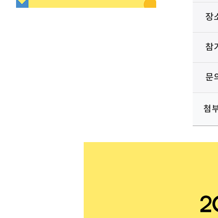
장
참
문
첨