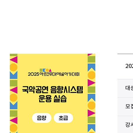
2
대
모
강