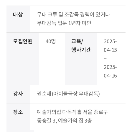
대상
무대 크루 및 조감독 경력이 있거나
무대감독 입문 1년차 미만
모집인원
40명
교육/
2025-
행사기간
04-15
~
2025-
04-16
강사
권순재(아이들극장 무대감독)
장소
예술가의집 다목적홀 서울 종로구
동숭길 3, 예술가의 집 3층