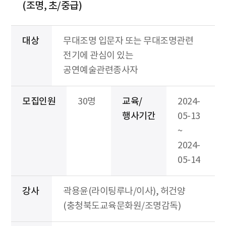
(조명, 초/중급)
대상
무대조명 입문자 또는 무대조명관련
전기에 관심이 있는
공연예술관련종사자
모집인원
30명
교육/
2024-
행사기간
05-13
~
2024-
05-14
강사
곽용윤(라이팅루나/이사), 허건양
(충청북도교육문화원/조명감독)