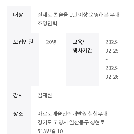
대상
실제로 콘솔을 1년 이상 운영해본 무대
조명인력
모집인원
20명
교육/
2025-
행사기간
02-25
~
2025-
02-26
강사
김재원
장소
아르코예술인력개발원 실험무대
경기도 고양시 일산동구 성현로
513번길 10