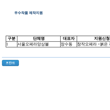
우수작품 제작지원
구분
단체명
대표자
지원신청
1
서울오페라앙상블
장수동
창작오페라 <붉은 