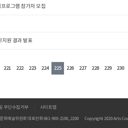
십프로그램 참가자 모집
모지원 결과 발표
225
221
222
223
224
226
227
228
229
230
메일 무단수집거부
사이트맵
 한국문화예술위원회
대표전화 061-900-2100, 2200
Copyright 2020 Arts Cou