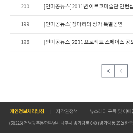
200
[인미공뉴스]2011년 아르코미술관 인턴
199
[인미공뉴스]정마리의 정가 특별공연
198
[인미공뉴스]2011 프로젝트 스페이스 공
개인정보처리방침
저작권정책
뉴스레터 구독 및 이
(58326) 전남광주통합특별시 나주시 빛가람로 640 (빛가람동 352)