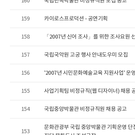
160
국립민속박물관 비정규직원 모집 공고
159
카이로스프로덕션 - 공연기획
158
「2007년 신어 조사」를 위한 조사요원 
157
국립국악원 고궁 행사 안내도우미 모집
156
'2007년 시민문화예술교육 지원사업' 운
155
사업기획팀 비정규직(웹 디자이너) 채용 
154
국립중앙박물관 비정규직원 채용 공고
문화관광부 국립 중앙박물관 기획운영 단
153