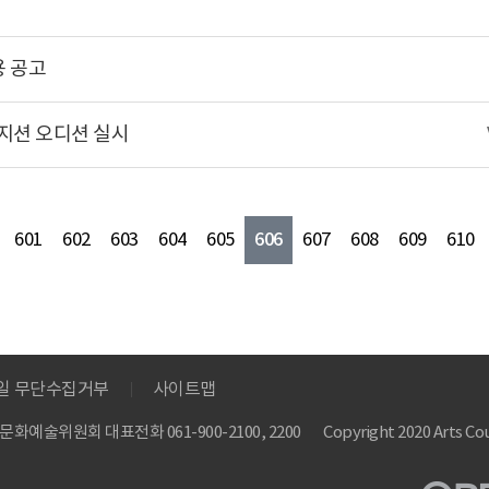
 공고
 뮤지션 오디션 실시
606
601
602
603
604
605
607
608
609
610
메일 무단수집거부
사이트맵
 한국문화예술위원회
대표전화 061-900-2100, 2200
Copyright 2020 Arts Cou