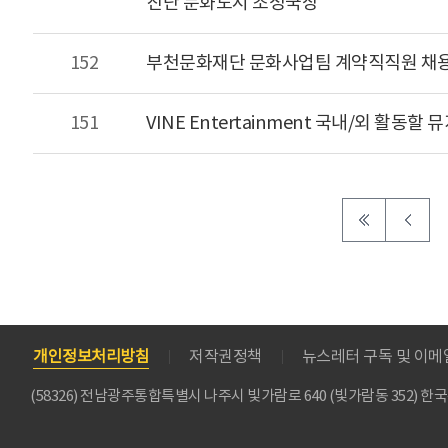
진단 문화도시 조성국장
152
부천문화재단 문화사업팀 계약직직원 채용
151
VINE Entertainment 국내/외 활동할
개인정보처리방침
저작권정책
뉴스레터 구독 및 이
(58326) 전남광주통합특별시 나주시 빛가람로 640 (빛가람동 352)