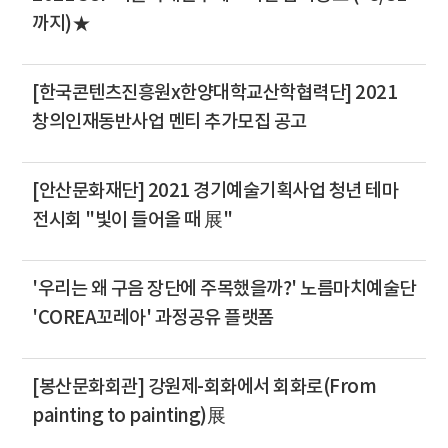
까지)★
[한국콘텐츠진흥원x한양대학교산학협력단] 2021
창의인재동반사업 멘티 추가모집 공고
[안산문화재단] 2021 경기예술기획사업 청년 테마
전시회 "빛이 들어올 때 展"
'우리는 왜 구음 장단에 주목했을까?' 노름마치예술단
'COREA꼬레아' 과정공유 플랫폼
[봉산문화회관] 강원제-회화에서 회화로(From
painting to painting)展