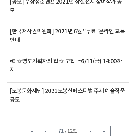
[공모] 수창청춘맨숀 2021년 상설전시 참여작가 공
모
[한국저작권위원회] 2021년 6월 "무료"온라인 교육
안내
📢 ☆영도기획자의 집☆ 모집! ~6/11(금) 14:00까
지
[도봉문화재단] 2021도봉산페스티벌 주제 예술작품
공모
71
/ 1281