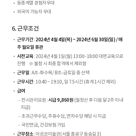
동종계열 경험자우대
외국어 가능자 우대
6. 근무조건
근무기간
2024년 4월 4일(목) ~ 2024년 6월 30일(일) / 매
:
주 월요일 휴관
사전교육
: 2024년 4월 1일(월) 13:00~18:00 대면교육으로
진행
※ 불참 시 최종 합격에서 제외함
근무일
: A조-화수목/ B조-금토일 중 선택
근무시간
: 10:40 ~ 19:10, 일 7.5시간 (휴게 1시간 제외)
급여
시급 9,860원
전시관리요원 :
(월정산 후 다음 달 2주 이내
지급)
초과근무수당, 주휴수당, 연차수당 해당 시 지급
국민연금, 건강보험 가입
근무장소
: 아르코미술관(서울 종로구 동숭길 3)