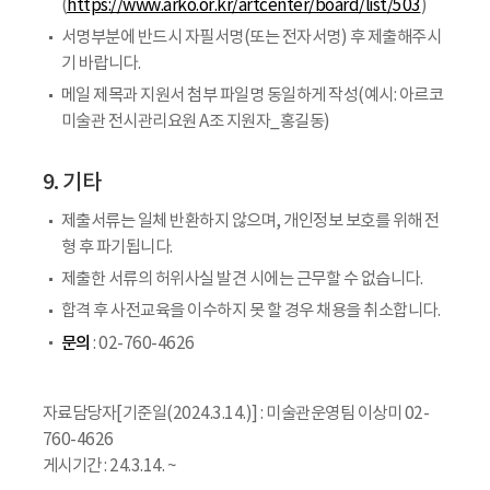
(
https://www.arko.or.kr/artcenter/board/list/503
)
서명부분에 반드시 자필서명(또는 전자서명) 후 제출해주시
기 바랍니다.
메일 제목과 지원서 첨부 파일명 동일하게 작성(예시: 아르코
미술관 전시관리요원 A조 지원자_홍길동)
9. 기타
제출서류는 일체 반환하지 않으며, 개인정보 보호를 위해 전
형 후 파기됩니다.
제출한 서류의 허위사실 발견 시에는 근무할 수 없습니다.
합격 후 사전교육을 이수하지 못 할 경우 채용을 취소합니다.
문의
: 02-760-4626
자료담당자[기준일(2024.3.14.)] : 미술관운영팀 이상미 02-
760-4626
게시기간 : 24.3.14. ~