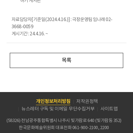
하기 게시판
자료담당자[기준일(2024.4.16.)] : 극장운영팀 임나래 02-
3668-0059
게시기간 : 24.4.16. ~
목록
개인정보처리방침
저작권정책
뉴스레터 구독 및 이메일 무단수집거부
사이트맵
(58326) 전남광주통합특별시 나주시 빛가람로 640 (빛가람동 352)
한국문화예술위원회
대표전화 061-900-2100, 2200