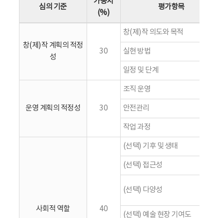
가중치
심의 기준
평가항목
(%)
창(제)작 의도와 목적
창(제)작 계획의 적정
30
실현 방법
성
일정 및 단계
조직 운영
운영 계획의 적정성
30
안전관리
작업 과정
(선택) 기후 및 생태
(선택) 접근성
(선택) 다양성
사회적 역할
40
(선택) 예술 현장 기여도