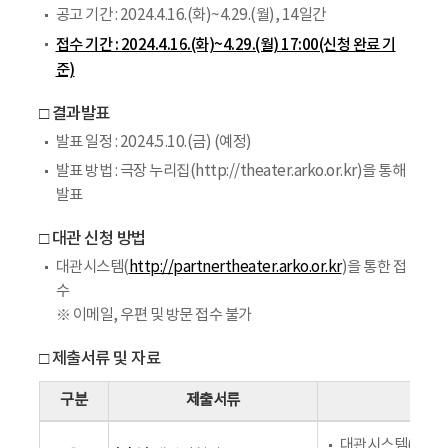
공고 기간 : 2024.4.16.(화)~4.29.(월), 14일간
접수 기간 : 2024.4.16.(화)~4.29.(월) 17:00(신청 완료 기
준)
□ 결과발표
발표 일정 : 2024.5.10.(금) (예정)
발표 방법 : 극장 누리집(http://theater.arko.or.kr)을 통해
발표
□ 대관 신청 방법
대관시스템(
http://partnertheater.arko.or.kr
)을 통한 접
수
※ 이메일, 우편 및 방문 접수 불가
□ 제출서류 및 자료
구분
제출서류
대관시스템(
http: