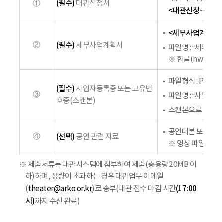
(필수)
①
대관신청서
<대관신청-공연장
<세부사업계획서>
②
(필수)
세부사업계획서
파일명 : “세부사
※ 한글(hwp), 
파일형식 : PDF 
(필수)
사업자등록증 또는 고유번
③
파일명 : “사업자
호증(스캔본)
스캔본으로 제출(단
공연대본 또는 스
④
(선택)
공연 관련 자료
※ 영상 파일은 제
※ 제출서류는 대관시스템에 첨부하여 제출(총용량 20MB 이
하)하며, 용량이 초과하는 경우 대관업무 이메일
(17:00
(
theater@arko.or.kr
)로 송부(대관 접수 마감 시간
시)
까지 수신 완료)