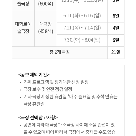
5일
12.11(수) ~ 12.15.(일)
술극장
(600석)
6.11.(화) ~ 6.16.(일)
6일
대학로예
대극장
7.11.(목) ~ 7.14.(일)
4일
술극장
(458석)
7.30.(화) ~ 8.04(일)
6일
총 2개 극장
21일
<공모 제외 기간>
기획 프로그램 및 정기대관 선정 일정
극장 보수 및 안전 점검 일정
기타 극장이 정한 휴관일 *매주 월요일 및 추석 연휴는
극장 휴관일
<극장 선택 참고사항>
공연에 따라 대극장과 소극장 사이에 소음 간섭이 있
을 수 있으며 때에 따라서 극장에서 중재할 수도 있습