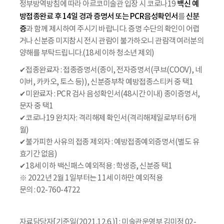
백신 예
정부방역방침에 따라 아르코미술관 입장 시 코로나19
방접종완료 후 14일 경과 증명서 또는 PCR음성확인서
신분
를
증
과 함께 제시하여 주시기 바랍니다. 증명 수단의 확인이 어렵
거나 신분증 미지참시 전시 관람이 불가하오니 관람객 여러분의
양해를 부탁드립니다.(18세 이하 청소년 제외)
✔접종완료자 : 접종증명서(종이, 전자증명서(쿠브(COOV), 네
이버, 카카오, 토스 등)), 신분증부착 예방접종스티커 중 택1
✔미완료자 : PCR 검사 음성확인서(48시간 이내) 종이증명서,
문자 중 택1
✔코로나19 완치자: 격리해제 확인서(격리해제일로부터 6개
월)
✔불가피한 사유의 접종 제외자 : 예방접종예외증명서(별도 유
효기간 없음)
✔18세 이하 백신패스 예외적용 : 학생증, 신분증 택1
※ 2022년 2월 1일부터는 11세 이하만 예외적용
문의 : 02-760-4722
자료담당자[기준일(2021.12.6.)] : 미술관운영부 김미정 02-