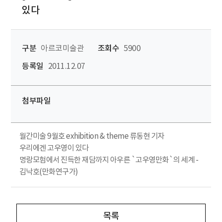
있다
구분
아르코미술관
조회수
5900
등록일
2011.12.07
첨부파일
월간미술 9월호 exhibition & theme 류동현 기자
우리에겐 고우영이 있다
명랑모험에서 진득한 재담까지 아우른 `고우영만화`의 세계 -
김낙호(만화연구가)
목록