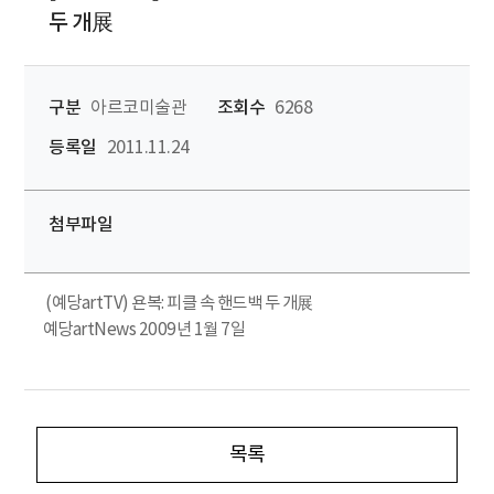
두 개展
구분
아르코미술관
조회수
6268
등록일
2011.11.24
첨부파일
(예당artTV) 욘복: 피클 속 핸드백 두 개展
예당artNews 2009년 1월 7일
목록