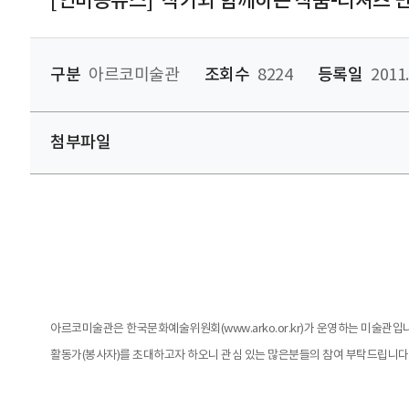
[인미공뉴스]“작가와 함께하는 작품-티셔츠 
구분
아르코미술관
조회수
8224
등록일
2011.
첨부파일
아르코미술관은 한국문화예술위원회(www.arko.or.kr)가 운영하는 미술관
활동가(봉사자)를 초대하고자 하오니 관심 있는 많은분들의 참여 부탁드립니다