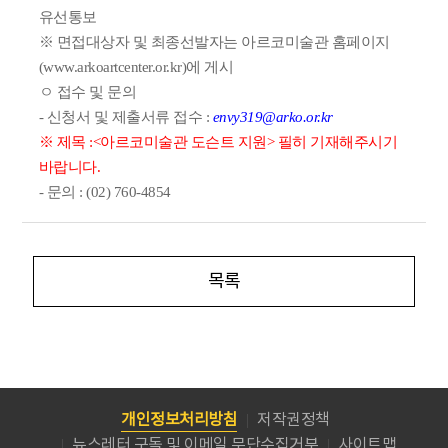
유선통보
※ 면접대상자 및 최종선발자는 아르코미술관 홈페이지
(www.arkoartcenter.or.kr)에 게시
ㅇ 접수 및 문의
- 신청서 및 제출서류 접수 :
envy319@arko.or.kr
※
제목 :<아르코미술관 도슨트 지원> 필히 기재해주시기
바랍니다.
- 문의 : (02) 760-4854
목록
개인정보처리방침
저작권정책
뉴스레터 구독 및 이메일 무단수집거부
사이트맵