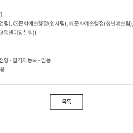
)
), ③문화예술행정(인사팀), ④문화예술행정(청년예술팀)
교육센터양천팀))
전형 - 합격자등록 - 임용
임용
목록