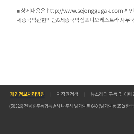
■ 상세내용은 http://www.sejonggugak.com 확인
세종국악관현악단&세종국악심포니오케스트라 사무국 031
개인정보처리방침
저작권정책
뉴스레터 구독 및 이
(58326) 전남광주통합특별시 나주시 빛가람로 640 (빛가람동 352)