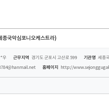
&세종국악심포니오케스트라)
*우
근무지역
경기도 군포시 고산로 599
기관명
세종
8784@hanmail.net
홈페이지
http://www.sejongguga