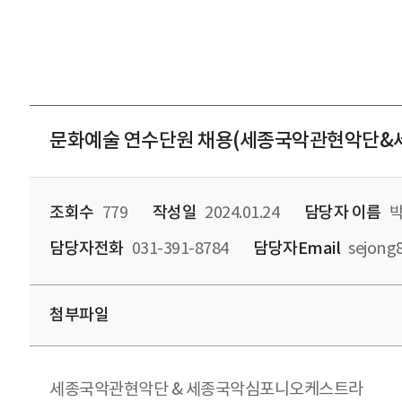
문화예술 연수단원 채용(세종국악관현악단
조회수
779
작성일
2024.01.24
담당자 이름
박
담당자전화
031-391-8784
담당자Email
sejong
첨부파일
세종국악관현악단 & 세종국악심포니오케스트라