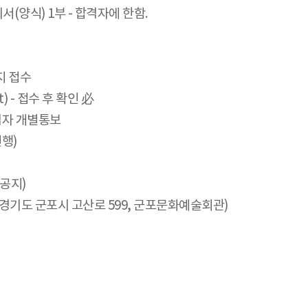
양식) 1부 - 합격자에 한함.
까지 접수
t) - 접수 후 확인 必
합격자 개별통보
진행)
 공지)
(경기도 군포시 고산로 599, 군포문화예술회관)