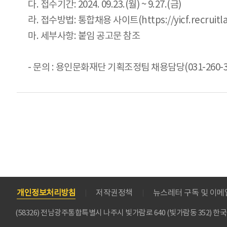
다. 접수기간: 2024. 09.23.(월) ~ 9.27.(금)
라. 접수방법: 통합채용 사이트(https://yicf.recruitlab
마. 세부사항: 붙임 공고문 참조
- 문의 : 용인문화재단 기획조정팀 채용담당(031-260-3
개인정보처리방침
저작권정책
뉴스레터 구독 및 이
(58326) 전남광주통합특별시 나주시 빛가람로 640 (빛가람동 352)