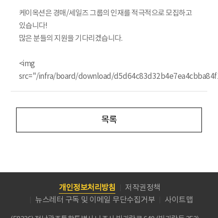
케이옥션은 경매/세일즈 그룹의 인재를 적극적으로 모집하고
있습니다!
많은 분들의 지원을 기다리겠습니다.
<img
src="/infra/board/download/d5d64c83d32b4e7ea4cbba84f
목록
개인정보처리방침
저작권정책
뉴스레터 구독 및 이메일 무단수집거부
사이트맵