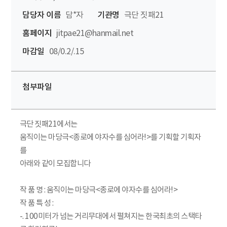
담당자 이름
담*자
기관명
극단 짓패21
홈페이지
jitpae21@hanmail.net
마감일
08/0.2/.15
첨부파일
극단 짓패21에서는
움직이는 마당극<종로에 야자수를 심어라!>를 기획할 기획자
를
아래와 같이 모집합니다
작 품 명 : 움직이는 마당극<종로에 야자수를 심어라!>
작 품 특 성 :
-. 100미터가 넘는 거리무대에서 펼쳐지는 한국최초의 스택타