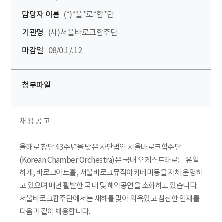
담당자 이름
(*)*울*로*합*단
기관명
(사)서울바로크합주단
마감일
08/0.1/.12
첨부파일
채 용 공 고
올해로 창단 43주년을 맞은 사단법인 서울바로크합주단
(Korean Chamber Orchestra)은 국내 오케스트라로는 유일
하게, 바로크아트홀, 서울바로크뮤직아카데미등을 자체 운영하
고 있으며 매년 활발한 국내 및 해외공연을 소화하고 있습니다.
서울바로크합주단에서는 새해를 맞아 의욕있고 참신한 인재를
다음과 같이 채용합니다.