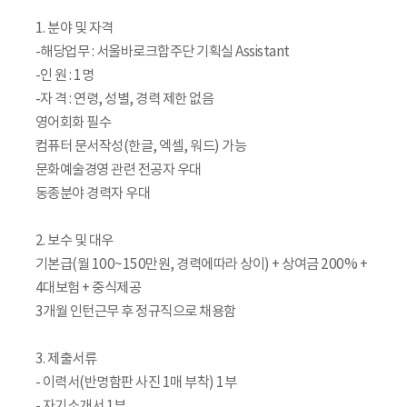
1. 분야 및 자격
-해당업무 : 서울바로크합주단 기획실 Assistant
-인 원 : 1명
-자 격 : 연령, 성별, 경력 제한 없음
영어회화 필수
컴퓨터 문서작성(한글, 엑셀, 워드) 가능
문화예술경영 관련 전공자 우대
동종분야 경력자 우대
2. 보수 및 대우
기본급(월 100~150만원, 경력에따라 상이) + 상여금 200% +
4대보험 + 중식제공
3개월 인턴근무 후 정규직으로 채용함
3. 제출서류
- 이력서(반명함판 사진 1매 부착) 1부
- 자기소개서 1부