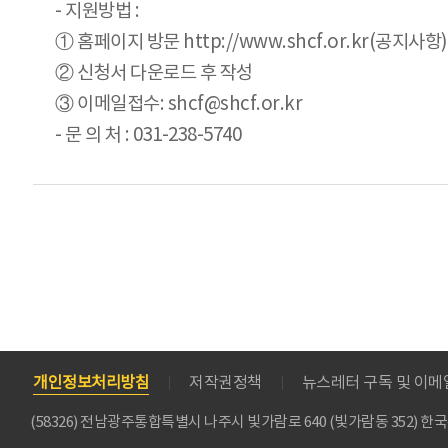
- 지원방법 :
① 홈페이지 방문 http://www.shcf.or.kr(공지사항)
② 신청서 다운로드 후 작성
③ 이메일접수: shcf@shcf.or.kr
- 문 의 처 : 031-238-5740
개인정보처리방침
저작권정책
뉴스레터 구독 및 이
(58326) 전남광주통합특별시 나주시 빛가람로 640 (빛가람동 352)