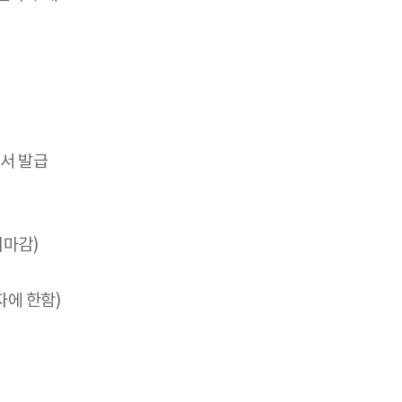
명서 발급
조기마감)
자에 한함)