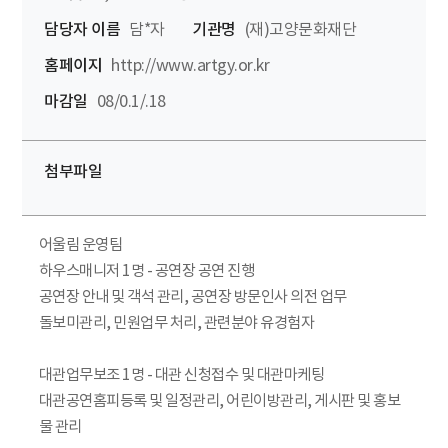
담당자 이름
담*자
기관명
(재)고양문화재단
홈페이지
http://www.artgy.or.kr
마감일
08/0.1/.18
첨부파일
어울림 운영팀
하우스매니저 1명 - 공연장 공연 진행
공연장 안내 및 객석 관리, 공연장 방문인사 의전 업무
돌보미관리, 민원업무 처리, 관련분야 유경험자
대관업무보조 1명 - 대관 신청접수 및 대관마케팅
대관공연홈피등록 및 일정관리, 어린이방관리, 게시판 및 홍보
물 관리