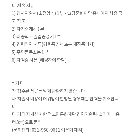
다. 제출 서류
1) 입사지원서(소정양식) 1부 - ‘고양문화재단 홈페이지 채용 공
고’ 참조
2) 자기소개서 1부
3) 최종학교 졸업증명서 1부
4) 경력확인 서류(경력증명서 또는 재직증명서)
5) 주민등록초본 1부
6) 자격증 사본 (해당자에 한함)
□ 기 타
가. 접수된 서류는 일체 반환하지 않습니다.
나. 지원서 내용이 허위임이 판명될 경우에는 합격을 취소합니
다.
다. 기타 자세한 사항은 고양문화재단 경영지원팀(별따기 배움
터 3층)으로 문의
(문의전화 : 031-960-9611 이은미 대리)