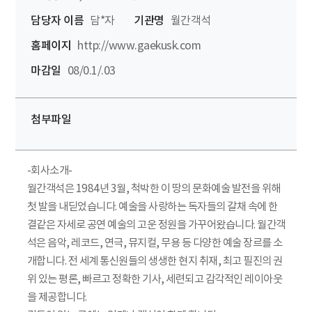
담당자 이름
담*자
기관명
월간객석
홈페이지
http://www.gaekusk.com
마감일
08/0.1/.03
첨부파일
-회사소개-
월간객석은 1984년 3월, 척박한 이 땅의 문화예술 발전을 위해
첫 발을 내딛었습니다. 예술을 사랑하는 독자들의 갈채 속에 한
결같은 자세로 공연 예술의 고운 정원을 가꾸어왔습니다. 월간객
석은 음악, 레코드, 연극, 뮤지컬, 무용 등 다양한 예술 장르를 소
개합니다. 전 세계 통신원들의 생생한 현지 취재, 최고 필진의 권
위 있는 평론, 빠르고 정확한 기사, 세련되고 감각적인 레이아웃
을 제공합니다.