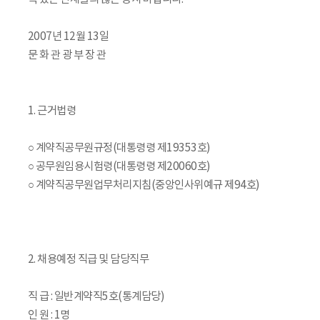
2007년 12월 13일
문 화 관 광 부 장 관
1. 근거법령
○ 계약직공무원규정(대통령령 제19353호)
○ 공무원임용시험령(대통령령 제20060호)
○ 계약직공무원업무처리지침(중앙인사위예규 제94호)
2. 채용예정 직급 및 담당직무
직 급 : 일반계약직5호(통계담당)
인 원 : 1명