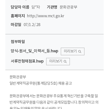
담당자 이름
담*자
기관명
문화관광부
홈페이지
http://www.mct.go.kr
마감일
07/1.2/.28
첨부파일
양식-원서_및_이력서_등.hwp
미리보기
서류전형채점표.hwp
미리보기
문화관광부
일반계약직공무원(통계담당 5호) 채용 공고
문화관광부에서는 문화관광부 주요통계 혁신기반을 구축할 일
반계약직공무원을 다음과 같이 공개모집합니다. 창의적이고 의
욕 있는 인재들의 많은 응시 바랍니다.