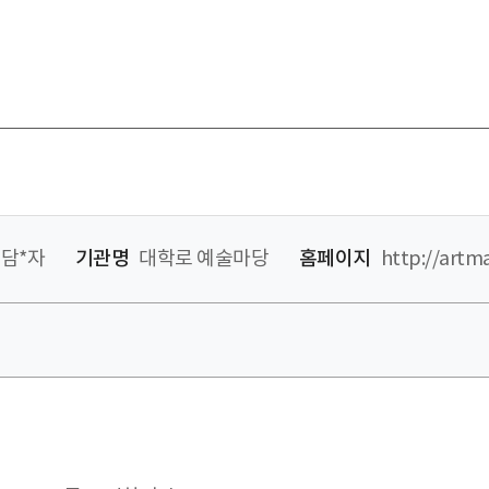
담*자
기관명
대학로 예술마당
홈페이지
http://artm