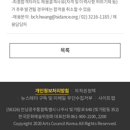
-최종합격자라도 채용결격사유(자격 및 이력사항 허위기재 등)
가 추후 발견될 경우에는 합격을 취소할 수 있음
-채용문의 : bch.hwang@sidance.org / 02) 3216-1185 / 채
용담당자
목록
개인정보처리방침
저작권정책
뉴스레터 구독 및 이메일 무단수집거부
사이트맵
(58326) 전남광주통합특별시 나주시 빛가람로 640 (빛가람동 352)
한국문화예술위원회
대표전화 061-900-2100, 2200
Copyright 2020 Arts Council Korea. All Rights Reserved.