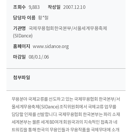
조회수
9,883
작성일
2007.12.10
담당자 이름
황*철
기관명
국제무용협회한국본부/서울세계무용축제
(SIDance)
홈페이지
www.sidance.org
마감일
08/0.1/.06
첨부파일
무용분야 국제교류를 선도하고 있는 국제무용협회 한국본부/서
울세계무용축제(SIDance)조직위원회에서 국제교류 업무를
담당할 인재를 선발합니다. 국제무용협회 한국본부는 파리 소재
세계본부는 물론 세계 80여개 회원국과의 지속적인 접촉과 네
트워킹을 통해 한국의 무용인들과 무용작품을 국제무대에 소개