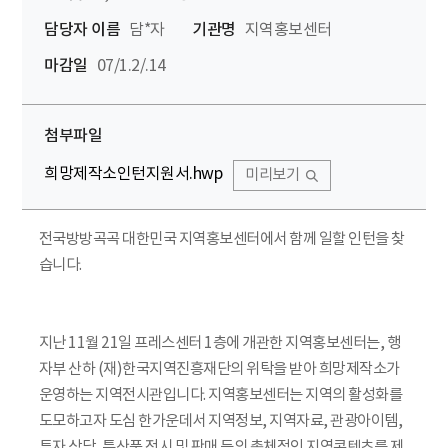
담당자 이름
담*자
기관명
지역홍보센터
마감일
07/1.2/.14
첨부파일
희망제작소인턴지원서.hwp
미리보기
전국방방곡곡 대한민국 지역홍보센터에서 함께 일할 인턴을 찾
습니다.
지난 11월 21일 프레스센터 1층에 개관한 지역홍보센터는, 행
자부 산하 (재)한국지역진흥재단의 위탁을 받아 희망제작소가
운영하는 지역전시관입니다. 지역홍보센터는 지역의 활성화를
도모하고자 도심 한가운데서 지역정보, 지역자료, 관광아이템,
투자 상담, 특산품 전시 및 판매 등의 총체적인 지역콘텐츠를 제