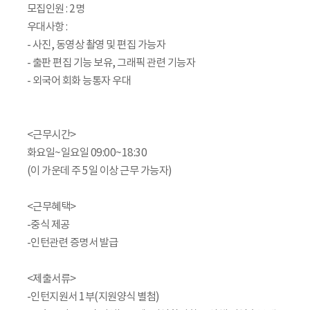
모집인원 : 2명
우대사항 :
- 사진, 동영상 촬영 및 편집 가능자
- 출판 편집 기능 보유, 그래픽 관련 기능자
- 외국어 회화 능통자 우대
<근무시간>
화요일~일요일 09:00~18:30
(이 가운데 주 5일 이상 근무 가능자)
<근무혜택>
-중식 제공
-인턴관련 증명서 발급
<제출서류>
-인턴지원서 1부(지원양식 별첨)