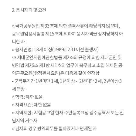
2. 응시자격 및 요건
○ 국가공무원법 제33조에 의한 결격사유에 해당되지 않으며,
공무원임용시험령 제15조에 의하여 응시자격을 정지당하지 아
니한 자
○ 응시연령 : 18세 이상(1989.12.31이전 출생자)
※ 제대군인지원에관한법률 제2조의 규정에 의한 제대군인 및
병역법 제26조 제1항 제1호의 업무에 복무하고 소집 해제된 공
익근무요원(행정관서요원)은 다음과 같이 연장함
- 군복무기간 1년미만 1세, 1년이상～2년미만 2세, 2년이상 3
세 연장
○ 학력 : 제한 없음
○ 자격요건 : 제한 없음
○ 지역제한 : 시험공고일 현재 주민등록표상 광주광역시 또는 전
남지역 거주자
○ 남자의 경우 병역의무를 필하였거나 면제된 자