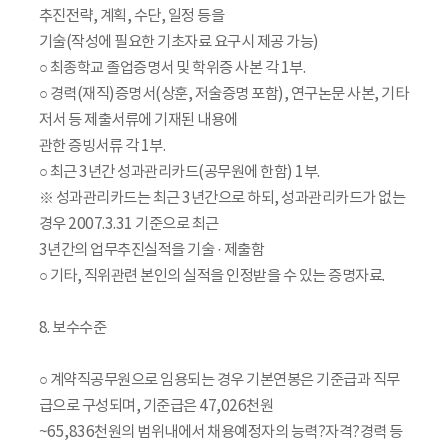
추진전략, 계획, 수단, 일정 등을
기술(작성에 필요한 기초자료 요구시 제공 가능)
○ 최종학교 졸업증명서 및 학위증 사본 각 1부.
○ 경력(재직)증명서(상훈, 저술증명 포함), 연구논문 사본, 기타
저서 등 제출서류에 기재된 내용에
관한 증빙서류 각 1부.
○ 최근 3년간 성과관리카드(공무원에 한함) 1부.
※ 성과관리카드는 최근 3년간으로 하되, 성과관리카드가 없는
경우 2007.3.31 기준으로 최근
3년간의 업무추진실적을 기술 · 제출함
○ 기타, 직위관련 본인의 실적을 인정받을 수 있는 증명자료.
8. 보수수준
○ 계약직공무원으로 임용되는 경우 기본연봉은 기준급과 직무
급으로 구성되며, 기준급은 47,026천원
~65,836천원의 범위내에서 채용예정자의 능력?자격?경력 등