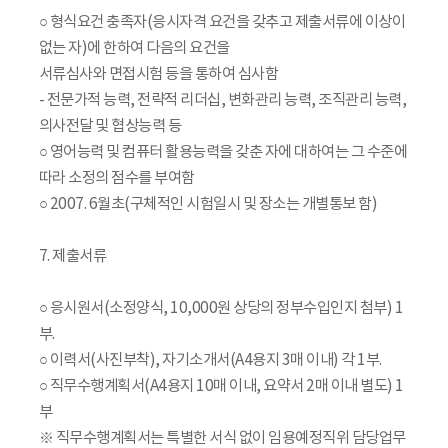
○ 형식요건 충족자(응시자격 요건을 갖추고 제출서류에 이상이
없는 자)에 한하여 다음의 요건을
서류심사와 면접시험 등을 통하여 심사함
- 전문가적 능력, 전략적 리더십, 변화관리 능력, 조직관리 능력,
의사전달 및 협상능력 등
○ 영어능력 및 컴퓨터 활용능력을 갖춘 자에 대하여는 그 수준에
따라 소정의 점수를 부여함
○ 2007. 6월초(구체적인 시험일시 및 장소는 개별통보 함)
7. 제출서류
○ 응시원서(소정양식, 10,000원 상당의 정부수입인지 첨부) 1
부.
○ 이력서(사진부착), 자기소개서(A4용지 3매 이내) 각 1부.
○ 직무수행계획서(A4용지 10매 이내, 요약서 2매 이내 별도) 1
부
※ 직무수행계획서는 특별한 서식 없이 임용예정직위 담당업무