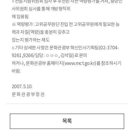
○ 선발시험위원회 심사 후 추천된 자는 역량평가를 거쳐, 중앙인
사위원회 심사를 통해 개방형직위
에 임용됨
※ 역량평가 : 고위공무원단 진입 전 고위공무원에게 필요한 능
력과 자질(역량)을 충분히 갖추고
있는지 평가하는 제도
○ 기타 상세한 사항은 문화관광부 혁신인사기획팀(02-3704-
9261,9266/담당 : ㅇㅇㅇ, 김석일)로 문의
하거나, 문화관광부 홈페이지(www.mct.go.kr)를 참조하시기
바람.
2007. 5.10.
문 화 관 광 부 장 관
목록