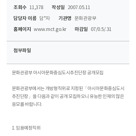
조회수
11,378
작성일
2007.05.11
담당자 이름
담*자
기관명
문화관광부
홈페이지
www.mct.go.kr
마감일
07/0.5/.31
첨부파일
문화관광부 아시아문화중심도시추진단장 공개모집
문화관광부에서는 개방형직위로 지정된「아시아문화중심도시
추진단장」을 다음과 같이 공개 모집하오니 유능한 인재의 많은
응모를 바랍니다.
1. 임용예정직위