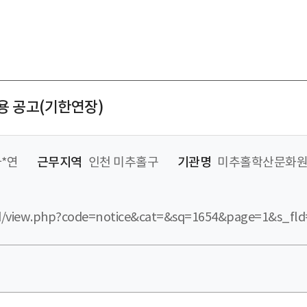
 공고(기한연장)
*연
근무지역
인천 미추홀구
기관명
미추홀학산문화
ard/view.php?code=notice&cat=&sq=1654&page=1&s_fl