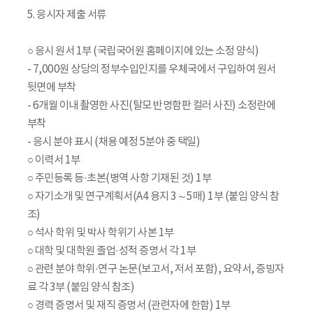
5. 응시자 제출 서류
○ 응시 원서 1부 (국립국어원 홈페이지에 있는 소정 양식)
- 7,000원 상당의 정부수입인지를 우체국에서 구입하여 원서
뒷면에 부착
- 6개월 이내 촬영한 사진(탈모 반명함판 컬러 사진) 소정란에
부착
- 응시 분야 표시 (채용 예정 5분야 중 택일)
○ 이력서 1부
○ 주민등록 등·초본(병역 사항 기재된 것) 1부
○ 자기소개 및 연구계획서(A4 용지 3～5매) 1부 (붙임 양식 참
조)
○ 석사 학위 및 박사 학위기 사본 1부
○ 대학 및 대학원 졸업·성적 증명서 각 1부
○ 관련 분야 학위·연구 논문(보고서, 저서 포함), 요약서, 증빙자
료 각 3부 (붙임 양식 참조)
○ 경력 증명서 및 재직 증명서 (관련자에 한함) 1부