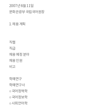
2007년 6월 11일
문화관광부 국립국어원장
1. 채용 계획
직렬
직급
채용 예정 분야
채용 인원
비고
학예연구
학예연구사
○ 국어정책학
○ 국어정보학
○ 사회언어학