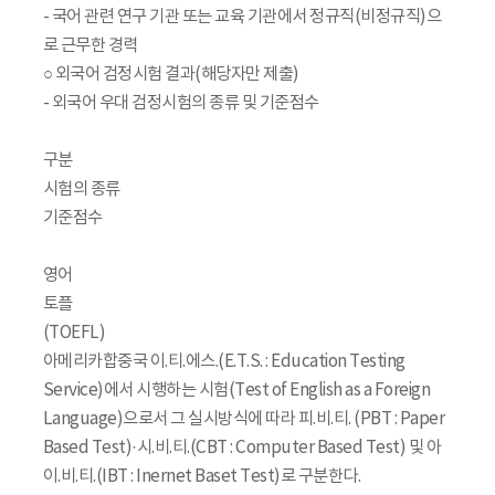
- 국어 관련 연구 기관 또는 교육 기관에서 정규직(비정규직)으
로 근무한 경력
○ 외국어 검정시험 결과(해당자만 제출)
- 외국어 우대 검정시험의 종류 및 기준점수
구분
시험의 종류
기준점수
영어
토플
(TOEFL)
아메리카합중국 이.티.에스.(E.T.S. : Education Testing
Service)에서 시행하는 시험(Test of English as a Foreign
Language)으로서 그 실시방식에 따라 피.비.티. (PBT : Paper
Based Test)·시.비.티.(CBT : Computer Based Test) 및 아
이.비.티.(IBT : Inernet Baset Test)로 구분한다.