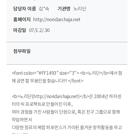
담당자 이름
김*숙
기관명
노리단
홈페이지
http://noridan.haja.net
마감일
07/1.2/.30
첨부파일
<font color="#FF1493" size="3"> <b>노리단</b>에서 함
께 공연 할 무용인을 찾습니다!!! </font>
<b>노리단(http://noridan.haja.net)</b>은 2004년 하자센
터의 빅 프로젝트로 만들어진 이후,
여러 경험을 가진 사람들이 단원으로, 혹은 친구 그룹으로 함께
작업하면서
다양한 장르의 복합 퍼포먼스가 가미된 즐거운 창작활동을 하고