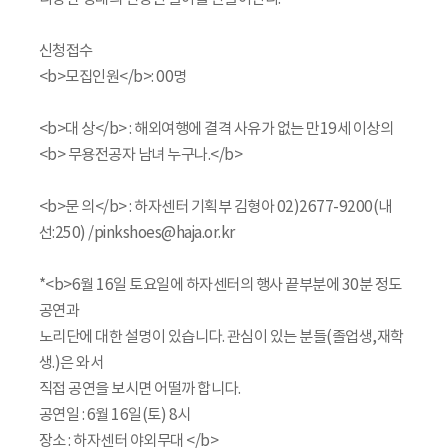
신청접수
<b>모집인원</b>: 00명
<b>대 상</b> : 해외여행에 결격 사유가 없는 만19세 이상의
<b> 무용전공자 남녀 누구나.</b>
<b>문 의</b> : 하자센터 기획부 김형아 02)2677-9200(내
선:250) /pinkshoes@haja.or.kr
*<b>6월 16일 토요일에 하자센터의 행사 끝부분에 30분 정도
공연과
노리단에 대한 설명이 있습니다. 관심이 있는 분들(졸업생,재학
생.)은 와서
직접 공연을 보시면 어떨까 합니다.
공연일 : 6월 16일(토) 8시
장소 : 하자센터 야외무대 </b>