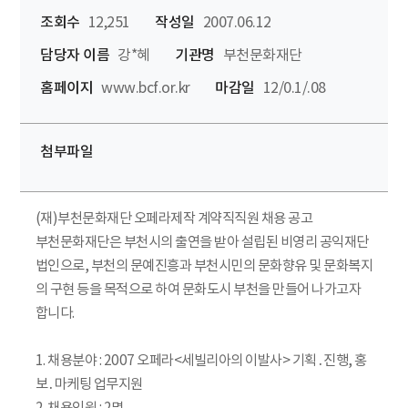
조회수
12,251
작성일
2007.06.12
담당자 이름
강*혜
기관명
부천문화재단
홈페이지
www.bcf.or.kr
마감일
12/0.1/.08
첨부파일
(재)부천문화재단 오페라제작 계약직직원 채용 공고
부천문화재단은 부천시의 출연을 받아 설립된 비영리 공익재단
법인으로, 부천의 문예진흥과 부천시민의 문화향유 및 문화복지
의 구현 등을 목적으로 하여 문화도시 부천을 만들어 나가고자
합니다.
1. 채용분야 : 2007 오페라<세빌리아의 이발사> 기획․진행, 홍
보․마케팅 업무지원