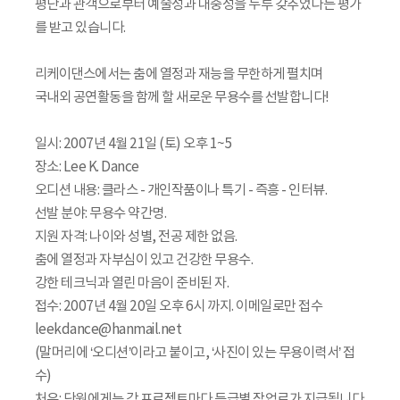
평단과 관객으로부터 예술성과 대중성을 두루 갖추었다는 평가
를 받고 있습니다.
리케이댄스에서는 춤에 열정과 재능을 무한하게 펼치며
국내외 공연활동을 함께 할 새로운 무용수를 선발합니다!
일시: 2007년 4월 21일 (토) 오후 1~5
장소: Lee K. Dance
오디션 내용: 클라스 - 개인작품이나 특기 - 즉흥 - 인터뷰.
선발 분야: 무용수 약간명.
지원 자격: 나이와 성별, 전공 제한 없음.
춤에 열정과 자부심이 있고 건강한 무용수.
강한 테크닉과 열린 마음이 준비된 자.
접수: 2007년 4월 20일 오후 6시 까지. 이메일로만 접수
leekdance@hanmail.net
(말머리에 ‘오디션’이라고 붙이고, ‘사진이 있는 무용이력서’ 접
수)
처우: 단원에게는 각 프로젝트마다 등급별 작업료가 지급됩니다.