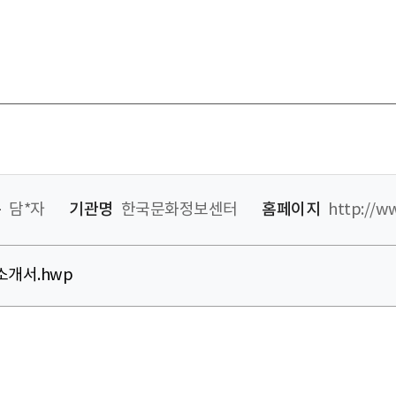
름
담*자
기관명
한국문화정보센터
홈페이지
http://w
개서.hwp