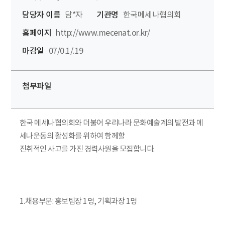
담당자 이름
담*자
기관명
한국메세나협의회
홈페이지
http://www.mecenat.or.kr/
마감일
07/0.1/.19
첨부파일
한국 메세나협의회와 더불어 우리나라 문화예술계의 발전과 메
세나운동의 활성화를 위하여 함께할
진취적인 사고를 가진 경력사원을 모집합니다.
1.채용부문: 홍보팀장 1명, 기획과장 1명