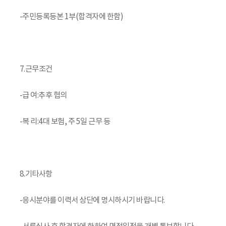
-주민등록등본 1부(합격자에 한함)
7.근무조건
-급 여:추후 협의
-복 리:4대 보험, 주 5일 근무 등
8.기타사항
-응시분야를 이력서 상단에 명시하시기 바랍니다.