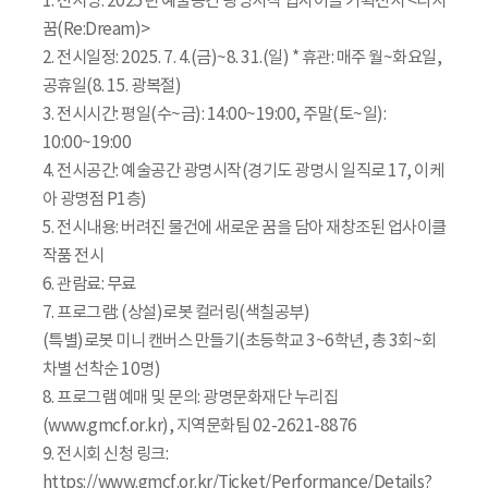
1. 전시명: 2025년 예술공간 광명시작 업사이클 기획전시 <다시
꿈(Re:Dream)>
2. 전시일정: 2025. 7. 4.(금)~8. 31.(일) * 휴관: 매주 월~화요일,
공휴일(8. 15. 광복절)
3. 전시시간: 평일(수~금): 14:00~19:00, 주말(토~일):
10:00~19:00
4. 전시공간: 예술공간 광명시작(경기도 광명시 일직로 17, 이케
아 광명점 P1층)
5. 전시내용: 버려진 물건에 새로운 꿈을 담아 재창조된 업사이클
작품 전시
6. 관람료: 무료
7. 프로그램: (상설)로봇 컬러링(색칠공부)
(특별)로봇 미니 캔버스 만들기(초등학교 3~6학년, 총 3회~회
차별 선착순 10명)
8. 프로그램 예매 및 문의: 광명문화재단 누리집
(www.gmcf.or.kr), 지역문화팀 02-2621-8876
9. 전시회 신청 링크:
https://www.gmcf.or.kr/Ticket/Performance/Details?