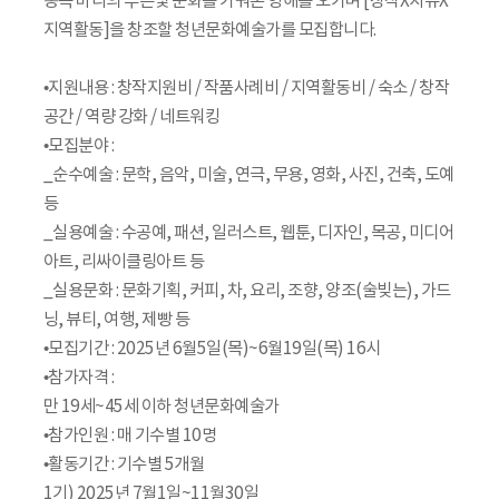
동쪽 바다의 푸른빛 문화를 가꿔온 영해를 오가며 [창작X치유X
지역활동]을 창조할 청년문화예술가를 모집합니다.
•지원내용 : 창작지원비 / 작품사례비 / 지역활동비 / 숙소 / 창작
공간 / 역량 강화 / 네트워킹
•모집분야 :
_순수예술 : 문학, 음악, 미술, 연극, 무용, 영화, 사진, 건축, 도예
등
_실용예술 : 수공예, 패션, 일러스트, 웹툰, 디자인, 목공, 미디어
아트, 리싸이클링아트 등
_실용문화 : 문화기획, 커피, 차, 요리, 조향, 양조(술빚는), 가드
닝, 뷰티, 여행, 제빵 등
•모집기간 : 2025년 6월5일(목)~6월19일(목) 16시
•참가자격 :
만 19세~45세 이하 청년문화예술가
•참가인원 : 매 기수별 10명
•활동기간 : 기수별 5개월
1기) 2025년 7월1일~11월30일