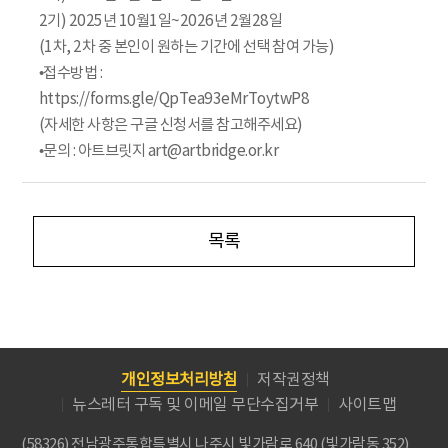
2기) 2025년 10월1일~2026년 2월28일
(1차, 2차 중 본인이 원하는 기간에 선택 참여 가능)
•접수방법 :
https://forms.gle/QpTea93eMrToytwP8
(자세한 사항은 구글 신청서를 참고해주세요)
•문의 : 아트브릿지 art@artbridge.or.kr
목록
개인정보처리방침
저작권정책
뉴스레터 구독 및 이메일 무단수집거부
사이트맵
(58326) 전남광주통합특별시 나주시 빛가람로 640 (빛가람동 352)