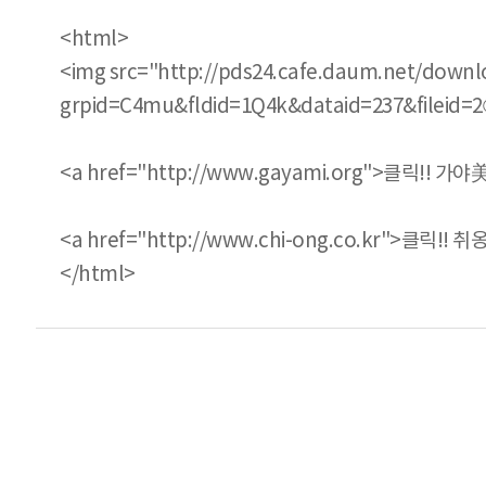
<html>
<img src="http://pds24.cafe.daum.net/down
grpid=C4mu&fldid=1Q4k&dataid=237&fileid=
<a href="http://www.gayami.org">클릭!! 가
<a href="http://www.chi-ong.co.kr">클릭!
</html>