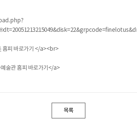
load.php?
2®dt=20051213215049&disk=22&grpcode=finelotus&d
야美 홈피 바로가기 </a><br>
! 취옹예술관 홈피 바로가기</a>
목록