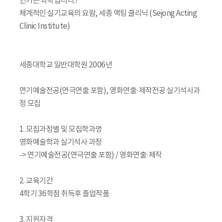
연기는 과학입니다.!
체계적인 실기교육의 요람, 세종 액팅 클리닉 (Sejong Acting
Clinic Institute)
세종대학교 일반대학원 2006년
연기예술전공(연극연출 포함), 영화연출·제작전공 실기석사과
정 모집
1. 모집과정별 및 모집학과명
영화예술학과 실기석사 과정
-> 연기예술전공(연극연출 포함) / 영화연출·제작
2. 교육기간
4학기 36학점 취득후 졸업작품
3. 지원자격