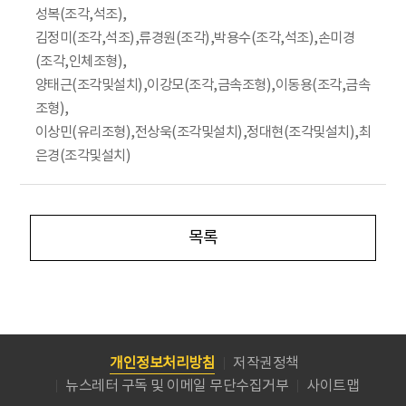
성복(조각,석조),
김정미(조각,석조),류경원(조각),박용수(조각,석조),손미경
(조각,인체조형),
양태근(조각및설치),이강모(조각,금속조형),이동용(조각,금속
조형),
이상민(유리조형),전상욱(조각및설치),정대현(조각및설치),최
은경(조각및설치)
목록
개인정보처리방침
저작권정책
뉴스레터 구독 및 이메일 무단수집거부
사이트맵