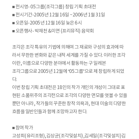
■ 전시명- 05그룹(조각그룹) 창립 기획 초대전
■ 전시기간-2005년 12월 16일 ~2006년 1월 31일
■ 오픈일-2005년 12월 16일 늦은 6시
■ 오픈행사- 박재천 &미연 (프리뮤직) 음악회
조각은 조각 특유의 기법에 의해여 그 재료와 구성의 효과에 따
라서 무한한 변화와 같은 내적 세계를 가질 수 있다. 이러한 조각
이란, 이름으로 다양한 분야에서 활동하는 구 일레븐
조각그룹으로 2005년 12월에 “05그룹”으로 제 창립하게 되었
다.
이번 창립 기획 초대전은 18인의 작가 개인의 개성이 그대로 표
현된 소품위주의 조각전으로 조각의 다양한 면모를 엿볼 수 있을
뿐만 아니라, 작가들의 꾸준한 창작 의욕과, 현대 미술의 다양한
흐름을 일반인들과 함께 조망하고자 한다.
■ 참여 작가
고성희(유리조형),김상균(조각및설치),김세일(조각및설치)김