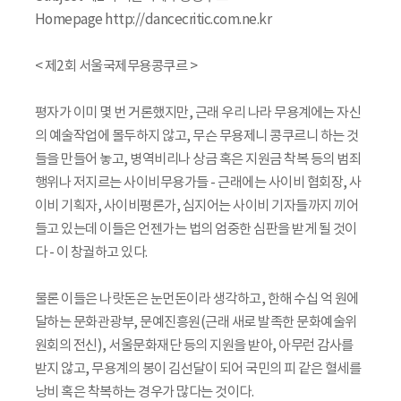
Homepage http://dancecritic.com.ne.kr
< 제2회 서울국제무용콩쿠르 >
평자가 이미 몇 번 거론했지만, 근래 우리 나라 무용계에는 자신
의 예술작업에 몰두하지 않고, 무슨 무용제니 콩쿠르니 하는 것
들을 만들어 놓고, 병역비리나 상금 혹은 지원금 착복 등의 범죄
행위나 저지르는 사이비무용가들 - 근래에는 사이비 협회장, 사
이비 기획자, 사이비평론가, 심지어는 사이비 기자들까지 끼어
들고 있는데 이들은 언젠가는 법의 엄중한 심판을 받게 될 것이
다 - 이 창궐하고 있다.
물론 이들은 나랏돈은 눈먼돈이라 생각하고, 한해 수십 억 원에
달하는 문화관광부, 문예진흥원(근래 새로 발족한 문화예술위
원회의 전신), 서울문화재단 등의 지원을 받아, 아무런 감사를
받지 않고, 무용계의 봉이 김선달이 되어 국민의 피 같은 혈세를
낭비 혹은 착복하는 경우가 많다는 것이다.