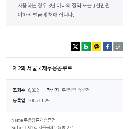
사용하는 경우 3년 이하의 징역 또는 1천만원
이하의 벌금에 처해 집니다.
제2회 서울국제무용콩쿠르
조회수
6,892
작성자
무*평*가*송*건
등록일
2005.11.29
Name 무용평론가 송종건
Subject 제2회 서울국제무용콩쿠르