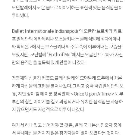
유로운 듀엣을 하모닉하게 이끌어 나가고 있었다. 특히 박귀섭은
모던발레에서도 온 몸으로 이야기하는 표현력 있는 움직임을 이
루어냈다.
Ballet Internationale Indianapolis의 오굴칸 브로바와 키로
프 발레단의 에카테리나 오스몰키나는 클래식발레 < 다이아나
와 악테온 >에서는 오스몰키나의 주도 속에 이루어내는 모습을
보였지만, 모던발레 'Both of Me'에서는 오굴칸 브로바가 자신
만의 움직임을 설득력 있게 만들어 나갔다.
정영재와 신윤경 커플도 클래식발레와 모던발레 모두에서 차분
하게 자신들의 표현을 펼쳐나갔다. 그리고 중국 국립발레단의 보
유, 지안 장이 함께 이룬 창작발레 < Once Upon A Time >도 부
부간의 침실 이야기를 결코 과장되거나 유치한 움직임을 사용하
지 않으면서도 지성적으로 이루어 나갔다.
여기서 하나 짚고 넘어가야 할 것은, 발레 국내본선 진출자 중에
서 국내예선을 거치지 않은 참가자들이 많이 보였다는 것이다.