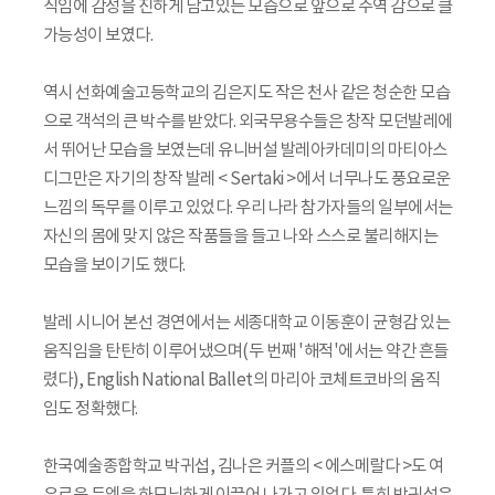
직임에 감성을 진하게 담고있는 모습으로 앞으로 주역 감으로 클
가능성이 보였다.
역시 선화예술고등학교의 김은지도 작은 천사 같은 청순한 모습
으로 객석의 큰 박수를 받았다. 외국무용수들은 창작 모던발레에
서 뛰어난 모습을 보였는데 유니버설 발레아카데미의 마티아스
디그만은 자기의 창작 발레 < Sertaki >에서 너무나도 풍요로운
느낌의 독무를 이루고 있었다. 우리 나라 참가자들의 일부에서는
자신의 몸에 맞지 않은 작품들을 들고 나와 스스로 불리해지는
모습을 보이기도 했다.
발레 시니어 본선 경연에서는 세종대학교 이동훈이 균형감 있는
움직임을 탄탄히 이루어냈으며(두 번째 '해적'에서는 약간 흔들
렸다), English National Ballet의 마리아 코체트코바의 움직
임도 정확했다.
한국예술종합학교 박귀섭, 김나은 커플의 < 에스메랄다 >도 여