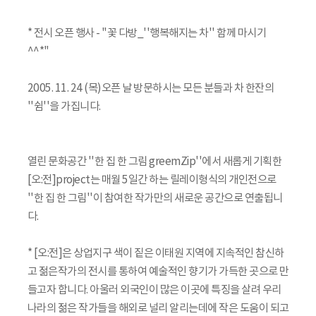
* 전시 오픈 행사 - "꽃 다방_''행복해지는 차'' 함께 마시기
^^*"
2005. 11. 24 (목)오픈 날 방문하시는 모든 분들과 차 한잔의
''쉼''을 가집니다.
열린 문화공간 ''한 집 한 그림 greemZip''에서 새롭게 기획한
[오:전]project는 매월 5일간 하는 릴레이형식의 개인전으로
''한 집 한 그림''이 참여한 작가만의 새로운 공간으로 연출됩니
다.
* [오:전]은 상업지구 색이 짙은 이태원 지역에 지속적인 참신하
고 젊은작가의 전시를 통하여 예술적인 향기가 가득한 곳으로 만
들고자 합니다. 아울러 외국인이 많은 이곳에 특징을 살려 우리
나라의 젊은 작가들을 해외로 널리 알리는데에 작은 도움이 되고