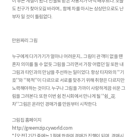
이 부는 계절이 왔다. 선물로 받은 차봉지가 아직 배부르다. 오늘
도 친구가 찾아오길 바라며... 함께 차를 마시는 상상만으로도 난
부자 일 것이 틀림없다.
만원짜리 그림
누구에게 다가가기가 얼마나 어려운지... 그림이 관객이 없을 땐
혼자 의미를 둘 수 없듯 그림을 그리면서 가장 어렵던 일 또한 내
그림과 타인과의 만남을 주선하는 일이었다. 항상 타자와의 ''기
호''와 ''목적''이 다르므로 서로를 맞추기 위해 취향은 다르지만
노력해야하는 것이다. 누구나 그림을 가까이 사랑하게끔 쉬운 그
림을 그려본다. 또한 이번 쉼 전시회에서 만나게 될 ''쉼_花
차''그림은 온라인 경매가를 만원부터 시작한다.
그림집 홈페이지
http://greemzip.cyworld.com
* [오:전] 기간 중에는 1점에 한하여 경매가 진행이 되며, 경매시