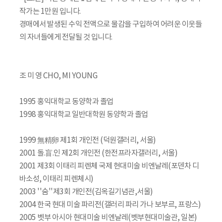
작가는 1만원 입니다.
경매에서 발생된 수익 전액으로 물감을 구입하여 어려운 이웃들
의 자녀들에게 전달될 것 입니다.
조 미 영 CHO, MI YOUNG
1995 홍익대학교 동양학과 졸업
1998 홍익대학교 일반대학원 동양학과 졸업
1999 無精卵 제1회 개인전 (덕원갤러리, 서울)
2001 돌.盲.인 제2회 개인전 (한전프라자갤러리, 서울)
2001 제3회 이태리 피렌체 국제 현대미술 비엔날레(포덴차 디
바소성, 이태리 피렌체시)
2003 ''숨''제3회 개인전(김옥길기념관,서울)
2004 한국 현대 미술 파리전(갤러리 파리 가나 보부르, 프랑스)
2005 벳부 아시아 현대미술 비엔날레(벳부현대미술관, 일본)