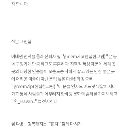
자 합니다.
작은 그림집
이태원 언덕을 올라 전파사 옆 ''greemZip(한집한그림)''은 동
네 구멍가게 만큼 작고도 훈훈하다. 지역적 특성 때문에 세계 곳
곳의 다양한 인종들이 오순도순 착하게 살고 있는 인심 좋은 곳
에 어려운 미술이 아닌 문턱 낮은 미술!!의 장으로
''greemZip(한집한그림)''이 문을 연지도 어느덧 몇달이 지나
가고 동네 사람들과 어우러져 한바탕 문화의 쉼터를 가져보려고
''쉼_Haven...''을 전시한다.
꽃 다방 _ 행복해지는 ''花차'' 함께 마시기