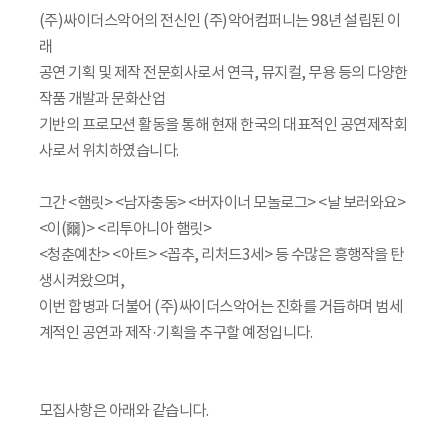
(주)싸이더스악어의 전신인 (주)악어컴퍼니는 98년 설립된 이
래
공연 기획 및 제작 전문회사로서 연극, 뮤지컬, 무용 등의 다양한
작품 개발과 문화산업
기반의 프로모션 활동을 통해 현재 한국의 대표적인 공연제작회
사로서 위치하였습니다.
그간 <햄릿> <남자충동> <버자이너 모놀로그> <날 보러와요>
<이(爾)> <리투아니아 햄릿>
<청춘예찬> <아트> <꼽추, 리처드3세> 등 수많은 흥행작을 탄
생시켜왔으며,
이번 합병과 더불어 (주)싸이더스악어는 진화를 거듭하며 범세
계적인 공연과 제작·기획을 추구할 예정입니다.
모집사항은 아래와 같습니다.