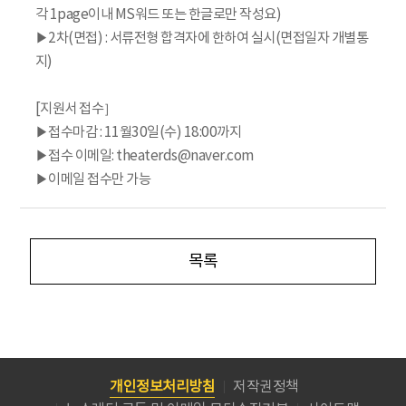
각 1page이내 MS워드 또는 한글로만 작성요)
▶2차(면접) : 서류전형 합격자에 한하여 실시(면접일자 개별통
지)
[지원서 접수］
▶접수마감 : 11월30일(수) 18:00까지
▶접수 이메일: theaterds@naver.com
▶이메일 접수만 가능
목록
개인정보처리방침
저작권정책