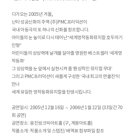
다가오는 2005년 겨울,
난타 성공신화의 주역 (주)PMC프러덕션이
국내 아동극의 또 하나의 신화를 창조합니다.
아이들의 눈 높이로 다시 태어난 “세계명작동화뮤지컬 호두까기
인형”
어린이들의 상상력에 날개를 달아줄 영원한 베스트셀러 ‘세계명
작동화’
그 상상력을 눈 앞에서 실현시켜 줄 ‘환상적인 뮤지컬 무대’
그리고 PMC프러덕션이 새롭게 구성한 ‘국내 최고의 연출진’이
만나
세계 유일한 명작동화뮤지컬을 탄생시킵니다.
공연일시 : 2005년 12월 16일 ～ 2006년 1월 22일 (33일간 70
회 공연)
공연장소 : 웅진씽크빅아트홀 (구, 계몽아트홀)
작품소개 : 작품소개 및 스텝진/ 배역표 첨부파일 참조