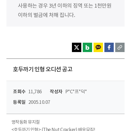
사용하는 경우 3년 이하의 징역 또는 1천만원
이하의 벌금에 처해 집니다.
호두까기 인형 오디션 공고
조회수
11,786
작성자
P*C*프*덕*
등록일
2005.10.07
명작동화 뮤지컬
<호두까기 인형> (The Nut Cracker) 배우모집!